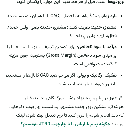
ورودی‌ها
است. قبل از هر محاسبه، این موارد را یکسان کنید:
بازه زمانی
: مثلاً ماهانه یا فصلی (CAC را با همان بازه بسنجید).
مشتری جدید
: تعریف کنید «مشتری جدید» یعنی اولین خرید/
فعال‌سازی/اولین پرداخت؟
درآمد یا سود ناخالص
: برای تصمیم تبلیغات، بهتر است LTV را
بر مبنای
سود ناخالص
(Gross Margin) بسنجید، چون هزینه
کالا/خدمت واقعی است.
تفکیک ارگانیک و پولی
: اگر می‌خواهید CAC کانال‌ها را بسنجید،
باید ورودی‌ها قابل انتساب باشند.
اگر هنوز در پیام و پیشنهاد ارزش، تمرکز کافی ندارید، قبل از
هزینه‌کرد سنگین روی جذب مشتری، بد نیست چارچوب «کارهایی
که باید انجام شود» را مرور کنید تا نرخ تبدیل بهتر شود؛ لینک
مرتبط:
چگونه پیام بازاریابی را با چارچوب JTBD بنویسیم؟
.