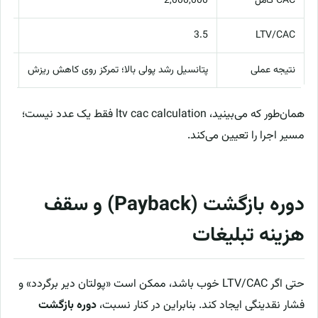
CAC کامل
2,000,000
00
05
3.5
LTV/CAC
نتیجه عملی
پتانسیل رشد پولی بالا؛ تمرکز روی کاهش ریزش
بهب
همان‌طور که می‌بینید، ltv cac calculation فقط یک عدد نیست؛
مسیر اجرا را تعیین می‌کند.
دوره بازگشت (Payback) و سقف
هزینه تبلیغات
حتی اگر LTV/CAC خوب باشد، ممکن است «پولتان دیر برگردد» و
فشار نقدینگی ایجاد کند. بنابراین در کنار نسبت،
دوره بازگشت