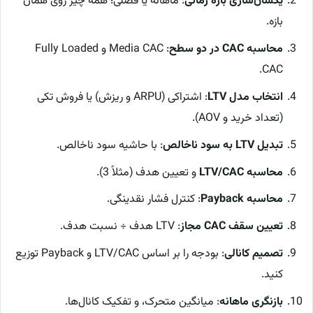
یکسان‌سازی بازه زمانی
: ماهانه یا فصلی؛ همه چیز روی همان
بازه.
محاسبه CAC در دو سطح
: Media CAC و Fully Loaded
CAC.
انتخاب مدل LTV
: اشتراکی (ARPU و ریزش) یا فروش تکی
(تعداد خرید و AOV).
تبدیل LTV به سود ناخالص
: با حاشیه سود ناخالص.
محاسبه LTV/CAC
و تعیین هدف (مثلاً 3).
محاسبه Payback
: کنترل فشار نقدینگی.
تعیین سقف CAC مجاز
: LTV هدف ÷ نسبت هدف.
تصمیم کانالی
: بودجه را بر اساس LTV/CAC و Payback توزیع
کنید.
بازنگری ماهانه
: میانگین متحرک، و تفکیک کانال‌ها.