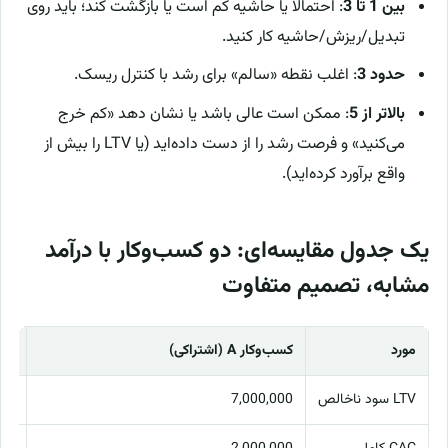
بین 1 تا 3
: احتمالاً یا حاشیه کم است یا بازگشت کند؛ باید روی
تبدیل/ریزش/حاشیه کار کنید.
حدود 3
: اغلب نقطه «سالم» برای رشد با کنترل ریسک.
بالاتر از 5
: ممکن است عالی باشد یا نشان دهد «کم خرج
می‌کنید» و فرصت رشد را از دست داده‌اید (یا LTV را بیش از
واقع برآورد کرده‌اید).
یک جدول مقایسه‌ای: دو کسب‌وکار با درآمد
مشابه، تصمیم متفاوت
مورد
کسب‌وکار A (اشتراکی)
کسب‌وک
LTV سود ناخالص
7,000,000
00