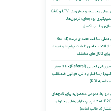
راهنمای عملی محاسبه و پیش‌بینی LTV و CAC
میم‌گیری بودجه‌ای: فرمول‌ها،
ازی و قالب اکسل
راهنمای عملی ساخت «صدای برند» (Brand
Voi): از انتخاب لحن تا بانک پیام‌ها و نمونه
رای کانال‌های مختلف
چگونه «بازاریابی ارجاعی (Referral)» را از صفر
نیم؟ (ساختار پاداش، قوانین ضدتقلب
اسبه ROI)
 «روابط عمومی محصول» برای لانچ‌های
B2B و B2C: نقشه پیام، دارایی‌های محتوا و
تشار (با قالب آماده)