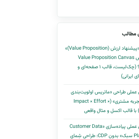
 مطالب
چگونه «پیشنهاد ارزش (Value Proposition)»
را با روش Value Proposition Canvas
بسازیم؟ (چک‌لیست، قالب ۱ صفحه‌ای و
ی ایرانی)
 عملی طراحی «ماتریس اولویت‌بندی
بهبود تجربه مشتری» (Impact × Effort ×
راهنمای عملی پیاده‌سازی «Customer Data
Platform سبک» بدون CDP: طراحی شِمای