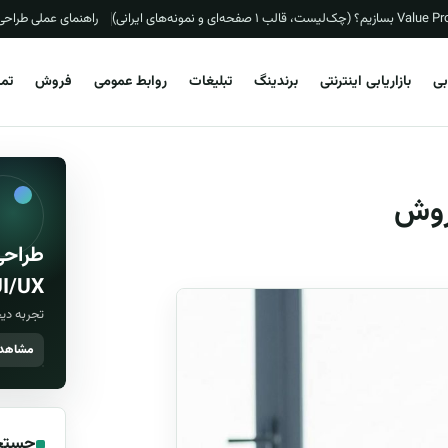
راهنمای عملی طراحی «ماتریس اولویت
ابی
بازاریابی اینترنتی
برندینگ
تبلیغات
روابط عمومی
فروش
تما
روش
طراحی
I/UX
تجربه دیج
مشاهده
جستج