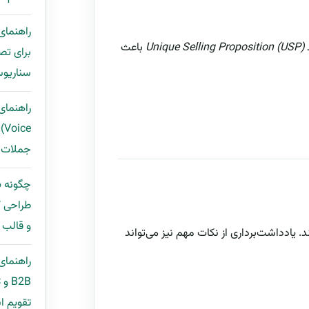
Unique Selling Proposition (USP)
باعث
برای تص
سناریوس
ce
جملات ب
طراحی ک
و قالب مح
. یادداشت‌برداری از نکات مهم نیز می‌تواند
راهنمای
تقویم ان