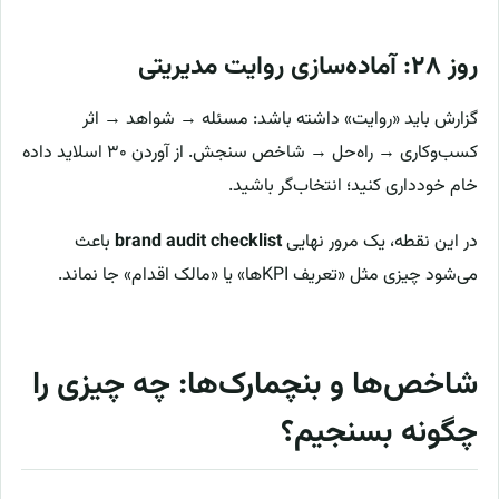
روز ۲۸: آماده‌سازی روایت مدیریتی
گزارش باید «روایت» داشته باشد: مسئله → شواهد → اثر
کسب‌وکاری → راه‌حل → شاخص سنجش. از آوردن ۳۰ اسلاید داده
خام خودداری کنید؛ انتخاب‌گر باشید.
در این نقطه، یک مرور نهایی
brand audit checklist
باعث
می‌شود چیزی مثل «تعریف KPIها» یا «مالک اقدام» جا نماند.
شاخص‌ها و بنچمارک‌ها: چه چیزی را
چگونه بسنجیم؟