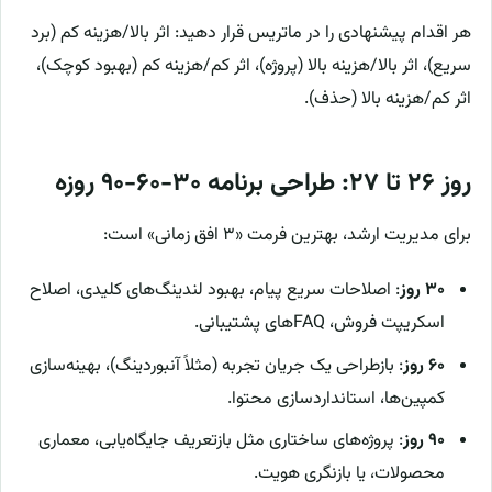
هر اقدام پیشنهادی را در ماتریس قرار دهید: اثر بالا/هزینه کم (برد
سریع)، اثر بالا/هزینه بالا (پروژه)، اثر کم/هزینه کم (بهبود کوچک)،
اثر کم/هزینه بالا (حذف).
روز ۲۶ تا ۲۷: طراحی برنامه ۳۰-۶۰-۹۰ روزه
برای مدیریت ارشد، بهترین فرمت «۳ افق زمانی» است:
۳۰ روز
: اصلاحات سریع پیام، بهبود لندینگ‌های کلیدی، اصلاح
اسکریپت فروش، FAQهای پشتیبانی.
۶۰ روز
: بازطراحی یک جریان تجربه (مثلاً آنبوردینگ)، بهینه‌سازی
کمپین‌ها، استانداردسازی محتوا.
۹۰ روز
: پروژه‌های ساختاری مثل بازتعریف جایگاه‌یابی، معماری
محصولات، یا بازنگری هویت.