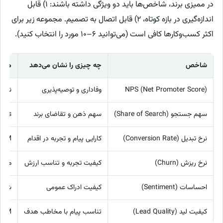
در ممیزی برند، شاخص‌ها باید دو ویژگی داشته باشند: ۱) قابل
اندازه‌گیری در بازه کوتاه، ۲) قابل اتصال به تصمیم. مجموعه زیر برای
اکثر کسب‌وکارها کافی است (می‌توانید ۶–۱۰ مورد را انتخاب کنید).
شاخص
چه چیزی را نشان می‌دهد
منبع
NPS (Net Promoter Score)
وفاداری و توصیه‌پذیری
نظرس
سهم جستجو (Share of Search)
سهم ذهن و تقاضای برند
 Trends
نرخ تبدیل (Conversion Rate)
کارایی پیام و تجربه در اقدام
/CRM
نرخ ریزش (Churn)
کیفیت تجربه و تناسب ارزش
محصو
احساسات (Sentiment)
کیفیت ادراک عمومی
شبکه
کیفیت لید (Lead Quality)
تناسب پیام با مخاطب هدف
CRM/فرو