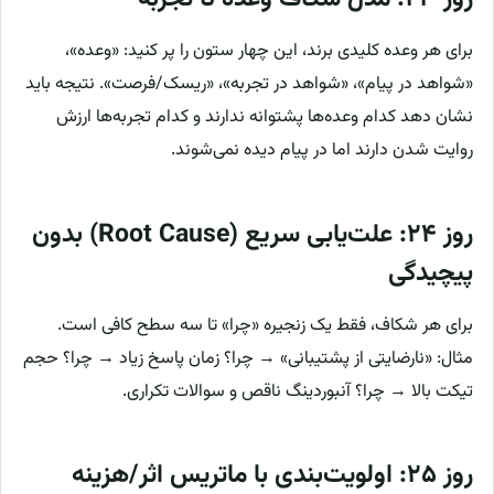
برای هر وعده کلیدی برند، این چهار ستون را پر کنید: «وعده»،
«شواهد در پیام»، «شواهد در تجربه»، «ریسک/فرصت». نتیجه باید
نشان دهد کدام وعده‌ها پشتوانه ندارند و کدام تجربه‌ها ارزش
روایت شدن دارند اما در پیام دیده نمی‌شوند.
روز ۲۴: علت‌یابی سریع (Root Cause) بدون
پیچیدگی
برای هر شکاف، فقط یک زنجیره «چرا» تا سه سطح کافی است.
مثال: «نارضایتی از پشتیبانی» → چرا؟ زمان پاسخ زیاد → چرا؟ حجم
تیکت بالا → چرا؟ آنبوردینگ ناقص و سوالات تکراری.
روز ۲۵: اولویت‌بندی با ماتریس اثر/هزینه