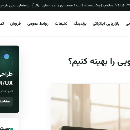
راهنمای عملی طراحی «ماتریس اولویت
ابی
بازاریابی اینترنتی
برندینگ
تبلیغات
روابط عمومی
فروش
تما
یی را بهینه کنیم؟
طراحی
I/UX
تجربه دیج
مشاهده
جستج