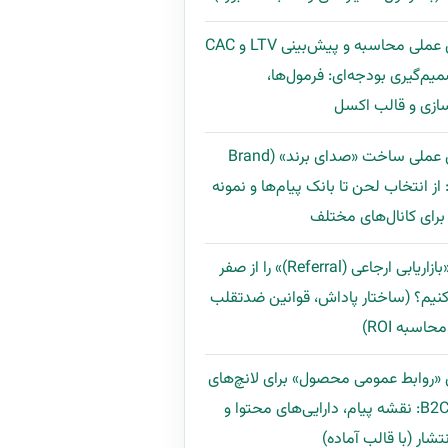
راهنمای عملی محاسبه و پیش‌بینی LTV و CAC
میم‌گیری بودجه‌ای: فرمول‌ها،
ازی و قالب اکسل
راهنمای عملی ساخت «صدای برند» (Brand
Voi): از انتخاب لحن تا بانک پیام‌ها و نمونه
رای کانال‌های مختلف
چگونه «بازاریابی ارجاعی (Referral)» را از صفر
نیم؟ (ساختار پاداش، قوانین ضدتقلب
اسبه ROI)
 «روابط عمومی محصول» برای لانچ‌های
B2B و B2C: نقشه پیام، دارایی‌های محتوا و
تشار (با قالب آماده)