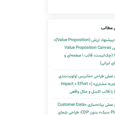
 مطالب
چگونه «پیشنهاد ارزش (Value Proposition)»
را با روش Value Proposition Canvas
بسازیم؟ (چک‌لیست، قالب ۱ صفحه‌ای و
ی ایرانی)
 عملی طراحی «ماتریس اولویت‌بندی
بهبود تجربه مشتری» (Impact × Effort ×
راهنمای عملی پیاده‌سازی «Customer Data
Platform سبک» بدون CDP: طراحی شِمای