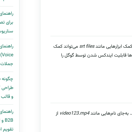
برای تص
سناریوس
srt files
می‌تواند کمک
ce
ها قابلیت ایندکس شدن توسط گوگل را
جملات ب
طراحی ک
و قالب مح
راهنمای
. به‌جای نام‌هایی مانند
video123.mp4
از
تقویم ان