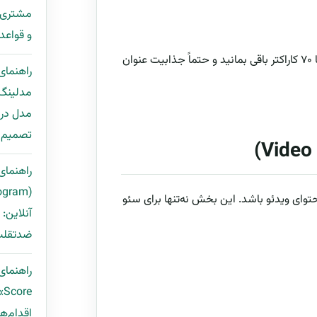
و قواعد Deduplication + قالب ping
عنوان نباید خیلی کوتاه یا بیش از حد بلند باشد. سعی کنید بین ۶۰ تا ۷۰ کاراکتر باقی بمانید و حتماً جذابیت عنوان
راهنمای
مدل در 
تصمیم ب
راهنمای 
وای ویدئو باشد. این بخش نه‌تنها برای سئو
آنلاین:
ضدتقلب 
e
اقدام‌ها