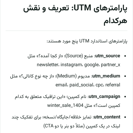
پارامترهای UTM: تعریف و نقش
هرکدام
پارامترهای استاندارد UTM پنج مورد هستند:
utm_source
: منبع (Source)؛ «از کجا آمده؟» مثل
newsletter، instagram، google، partner_x
utm_medium
: مدیوم (Medium)؛ «از چه نوع کانالی؟» مثل
email، paid_social، cpc، referral
utm_campaign
: نام کمپین؛ «این ترافیک متعلق به کدام
کمپین است؟» مثل winter_sale_1404
utm_content
: تمایز خلاقه/جایگاه/نسخه؛ برای تفکیک چند
لینک در یک کمپین (مثلاً دو بنر یا دو CTA)