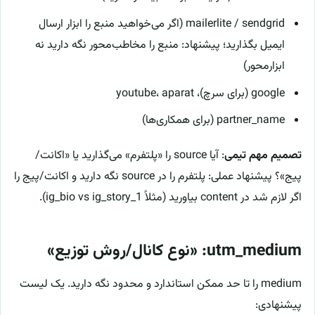
mailerlite / sendgrid (اگر می‌خواهید منبع را ابزار ارسال
ایمیل بگذارید؛ پیشنهاد: منبع را مخاطب‌محور نگه دارید نه
ابزارمحور)
google (برای سرچ)، youtube، aparat
partner_name (برای همکاری‌ها)
تصمیم مهم تیمی
: آیا source را «پلتفرم» می‌گذارید یا «اکانت/
پیج»؟ پیشنهاد عملی: پلتفرم را در source نگه دارید و اکانت/پیج را
اگر لازم شد در content بیاورید (مثلاً ig_bio vs ig_story_1).
utm_medium: «نوع کانال/روش توزیع»
medium را تا حد ممکن استاندارد و محدود نگه دارید. یک لیست
پیشنهادی: