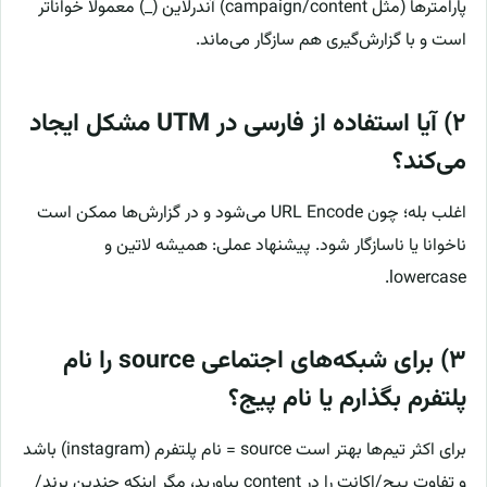
پارامترها (مثل campaign/content) آندرلاین (_) معمولاً خواناتر
است و با گزارش‌گیری هم سازگار می‌ماند.
۲) آیا استفاده از فارسی در UTM مشکل ایجاد
می‌کند؟
اغلب بله؛ چون URL Encode می‌شود و در گزارش‌ها ممکن است
ناخوانا یا ناسازگار شود. پیشنهاد عملی: همیشه لاتین و
lowercase.
۳) برای شبکه‌های اجتماعی source را نام
پلتفرم بگذارم یا نام پیج؟
برای اکثر تیم‌ها بهتر است source = نام پلتفرم (instagram) باشد
و تفاوت پیج/اکانت را در content بیاورید، مگر اینکه چندین برند/