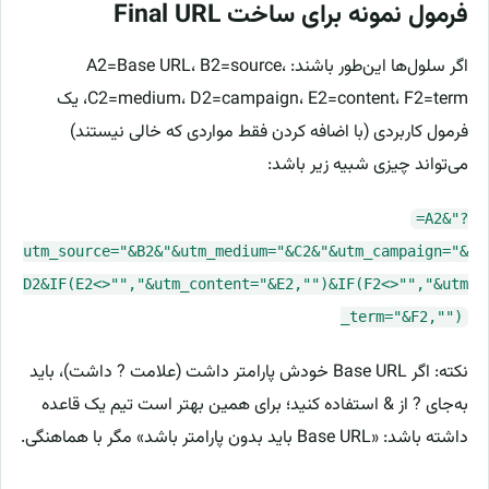
فرمول نمونه برای ساخت Final URL
اگر سلول‌ها این‌طور باشند: A2=Base URL، B2=source،
C2=medium، D2=campaign، E2=content، F2=term، یک
فرمول کاربردی (با اضافه کردن فقط مواردی که خالی نیستند)
می‌تواند چیزی شبیه زیر باشد:
=A2&"?
utm_source="&B2&"&utm_medium="&C2&"&utm_campaign="&
D2&IF(E2<>"","&utm_content="&E2,"")&IF(F2<>"","&utm
_term="&F2,"")
نکته: اگر Base URL خودش پارامتر داشت (علامت ? داشت)، باید
به‌جای ? از & استفاده کنید؛ برای همین بهتر است تیم یک قاعده
داشته باشد: «Base URL باید بدون پارامتر باشد» مگر با هماهنگی.