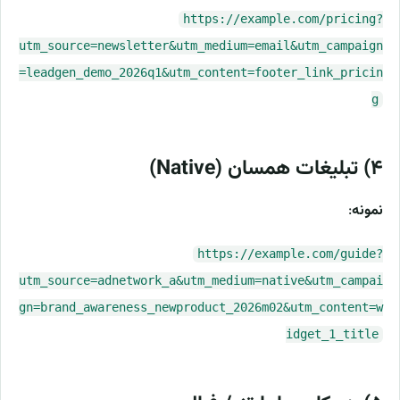
https://example.com/pricing?
utm_source=newsletter&utm_medium=email&utm_campaign
=leadgen_demo_2026q1&utm_content=footer_link_pricin
g
۴) تبلیغات همسان (Native)
نمونه
:
https://example.com/guide?
utm_source=adnetwork_a&utm_medium=native&utm_campai
gn=brand_awareness_newproduct_2026m02&utm_content=w
idget_1_title