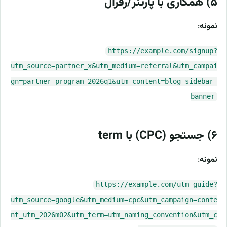
۵) همکاری با پارتنر/رفرال
نمونه
:
https://example.com/signup?
utm_source=partner_x&utm_medium=referral&utm_campai
gn=partner_program_2026q1&utm_content=blog_sidebar_
banner
۶) جستجو (CPC) با term
نمونه
:
https://example.com/utm-guide?
utm_source=google&utm_medium=cpc&utm_campaign=conte
nt_utm_2026m02&utm_term=utm_naming_convention&utm_c