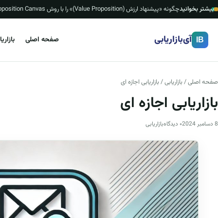
بیشتر بخوانید
چگونه «پیشنهاد ارزش (Value Proposition)» را با روش Value Proposition Canvas بسازیم؟ (چک‌لیست، قالب ۱ صفحه‌ای و نمونه‌های ایرانی)
آی‌بازاریابی
صفحه اصلی
بازاری
IB
صفحه اصلی
/
بازاریابی
/ بازاریابی اجازه ای
بازاریابی اجازه ای
8 دسامبر 2024
۰ دیدگاه
بازاریابی