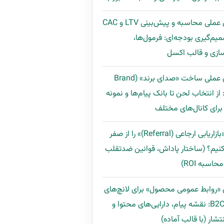
راهنمای عملی محاسبه و پیش‌بینی LTV و CAC
میم‌گیری بودجه‌ای: فرمول‌ها،
ازی و قالب اکسل
راهنمای عملی ساخت «صدای برند» (Brand
Voi): از انتخاب لحن تا بانک پیام‌ها و نمونه
رای کانال‌های مختلف
چگونه «بازاریابی ارجاعی (Referral)» را از صفر
نیم؟ (ساختار پاداش، قوانین ضدتقلب
اسبه ROI)
 «روابط عمومی محصول» برای لانچ‌های
B2B و B2C: نقشه پیام، دارایی‌های محتوا و
تشار (با قالب آماده)