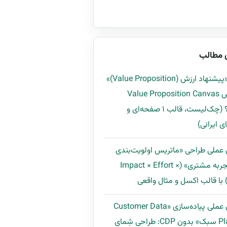
 مطالب
چگونه «پیشنهاد ارزش (Value Proposition)»
را با روش Value Proposition Canvas
بسازیم؟ (چک‌لیست، قالب ۱ صفحه‌ای و
ی ایرانی)
 عملی طراحی «ماتریس اولویت‌بندی
بهبود تجربه مشتری» (Impact × Effort ×
راهنمای عملی پیاده‌سازی «Customer Data
Platform سبک» بدون CDP: طراحی شِمای