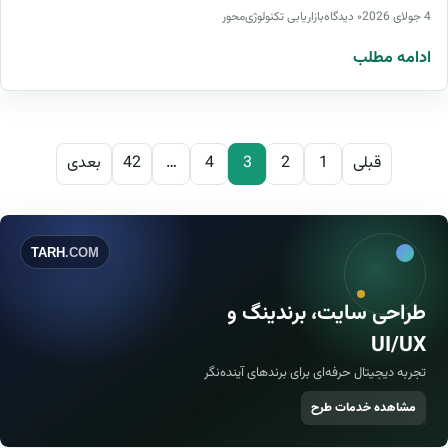
4 جولای 2026
۰ دیدگاه
بازاریابی تکنولوژی‌محور
ادامه مطلب
صفحه‌بندی نوشته‌ها
قبلی
1
2
3
4
…
42
بعدی
TARH
.COM
طراحی سایت، برندینگ و
UI/UX
تجربه دیجیتال حرفه‌ای برای برندهای آینده‌نگر
مشاهده خدمات طرح