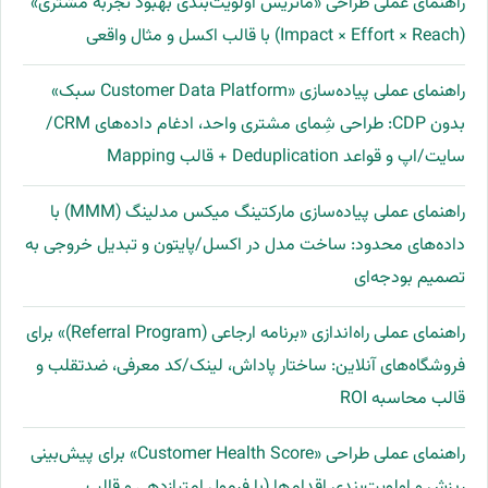
راهنمای عملی طراحی «ماتریس اولویت‌بندی بهبود تجربه مشتری»
(Impact × Effort × Reach) با قالب اکسل و مثال واقعی
راهنمای عملی پیاده‌سازی «Customer Data Platform سبک»
بدون CDP: طراحی شِمای مشتری واحد، ادغام داده‌های CRM/
سایت/اپ و قواعد Deduplication + قالب Mapping
راهنمای عملی پیاده‌سازی مارکتینگ میکس مدلینگ (MMM) با
داده‌های محدود: ساخت مدل در اکسل/پایتون و تبدیل خروجی به
تصمیم بودجه‌ای
راهنمای عملی راه‌اندازی «برنامه ارجاعی (Referral Program)» برای
فروشگاه‌های آنلاین: ساختار پاداش، لینک/کد معرفی، ضدتقلب و
قالب محاسبه ROI
راهنمای عملی طراحی «Customer Health Score» برای پیش‌بینی
ریزش و اولویت‌بندی اقدام‌ها (با فرمول امتیازدهی و قالب