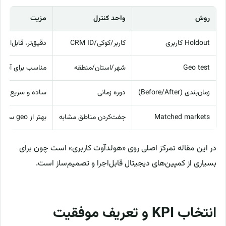
روش
واحد کنترل
مزیت
Holdout کاربری
کاربر/کوکی/CRM ID
دقیق‌تر، قابل‌اتکا
Geo test
شهر/استان/منطقه
مناسب برای آفلا
زمان‌بندی (Before/After)
دوره زمانی
ساده و سریع
Matched markets
جفت‌کردن مناطق مشابه
بهتر از geo ساده
در این مقاله تمرکز اصلی روی «هولدآوت کاربری» است چون برای
بسیاری از کمپین‌های دیجیتال قابل‌اجرا و تصمیم‌ساز است.
انتخاب KPI و تعریف موفقیت