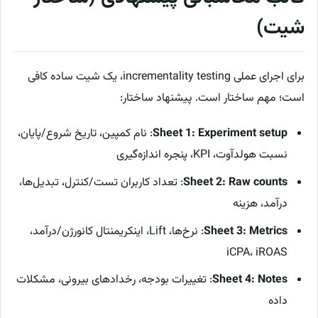
شیت)
برای اجرای عملی incrementality testing، یک شیت ساده کافی
است؛ مهم ساختار است. پیشنهاد ساختار:
Sheet 1: Experiment setup
: نام کمپین، تاریخ شروع/پایان،
نسبت هولدآوت، KPI، پنجره اندازه‌گیری
Sheet 2: Raw counts
: تعداد کاربران تست/کنترل، تبدیل‌ها،
درآمد، هزینه
Sheet 3: Metrics
: نرخ‌ها، Lift، اینکریمنتال کانورژن/درآمد،
iCPA، iROAS
Sheet 4: Notes
: تغییرات بودجه، رخدادهای بیرونی، مشکلات
داده