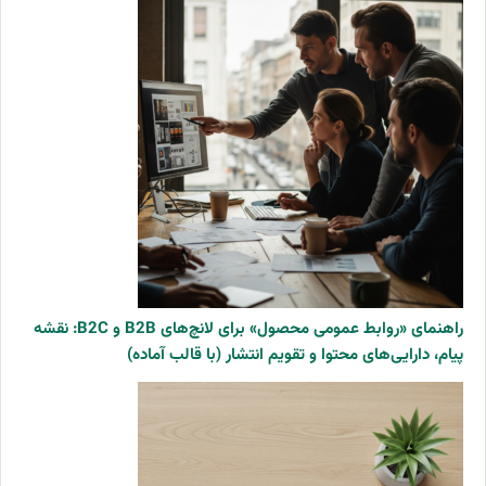
راهنمای «روابط عمومی محصول» برای لانچ‌های B2B و B2C: نقشه
پیام، دارایی‌های محتوا و تقویم انتشار (با قالب آماده)