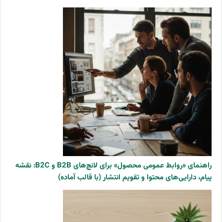
راهنمای «روابط عمومی محصول» برای لانچ‌های B2B و B2C: نقشه
پیام، دارایی‌های محتوا و تقویم انتشار (با قالب آماده)