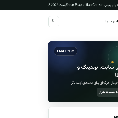
8 آگوست 2026
☾
س با ما
TARH
.COM
 سایت، برندینگ و
U
یتال حرفه‌ای برای برندهای آینده‌نگر
 خدمات طرح
و