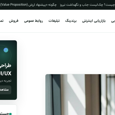
یی چیست؟ چک‌لیست جذب و نگهداشت نیرو
چگونه «پیشنهاد ارزش (Value Proposition)» را با روش Value Proposition Canvas بسازیم؟ (چک‌لیست، قالب ۱ صفحه‌ای و نمونه‌های ایرانی)
ابی
بازاریابی اینترنتی
برندینگ
تبلیغات
روابط عمومی
فروش
تما
طراحی
I/UX
تجربه دیج
مشاهده
جستج