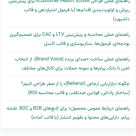
راهنمای عملی طراحی «Customer Health Score» برای پیش‌بینی
ریزش و اولویت‌بندی اقدام‌ها (با فرمول امتیازدهی و قالب
داشبورد)
راهنمای عملی محاسبه و پیش‌بینی LTV و CAC برای تصمیم‌گیری
بودجه‌ای: فرمول‌ها، سناریوسازی و قالب اکسل
راهنمای عملی ساخت «صدای برند» (Brand Voice): از انتخاب
لحن تا بانک پیام‌ها و نمونه جملات برای کانال‌های مختلف
چگونه «بازاریابی ارجاعی (Referral)» را از صفر طراحی کنیم؟
(ساختار پاداش، قوانین ضدتقلب و قالب محاسبه ROI)
راهنمای «روابط عمومی محصول» برای لانچ‌های B2B و B2C: نقشه
پیام، دارایی‌های محتوا و تقویم انتشار (با قالب آماده)