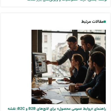
مقالات مرتبط
راهنمای «روابط عمومی محصول» برای لانچ‌های B2B و B2C: نقشه