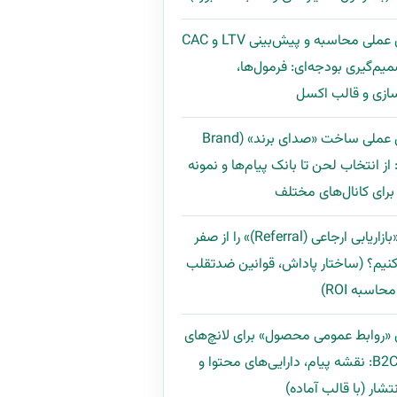
راهنمای عملی محاسبه و پیش‌بینی LTV و CAC
میم‌گیری بودجه‌ای: فرمول‌ها،
ازی و قالب اکسل
راهنمای عملی ساخت «صدای برند» (Brand
Voi): از انتخاب لحن تا بانک پیام‌ها و نمونه
رای کانال‌های مختلف
چگونه «بازاریابی ارجاعی (Referral)» را از صفر
نیم؟ (ساختار پاداش، قوانین ضدتقلب
اسبه ROI)
 «روابط عمومی محصول» برای لانچ‌های
B2B و B2C: نقشه پیام، دارایی‌های محتوا و
تشار (با قالب آماده)