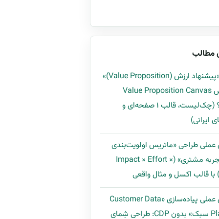
 مطالب
چگونه «پیشنهاد ارزش (Value Proposition)»
را با روش Value Proposition Canvas
بسازیم؟ (چک‌لیست، قالب ۱ صفحه‌ای و
ی ایرانی)
 عملی طراحی «ماتریس اولویت‌بندی
بهبود تجربه مشتری» (Impact × Effort ×
راهنمای عملی پیاده‌سازی «Customer Data
Platform سبک» بدون CDP: طراحی شِمای