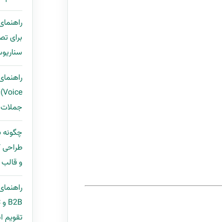
برای تص
سناریوس
ce
جملات ب
طراحی ک
و قالب مح
راهنمای
تقویم ان