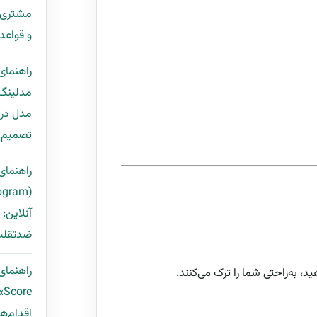
و قواعد Deduplication + قالب ping
راهنمای
مدل در 
تصمیم ب
راهنمای 
آنلاین:
ضدتقلب 
د، به‌راحتی شما را ترک می‌کنند.
e
اقدام‌ها