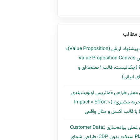
 مطالب
چگونه «پیشنهاد ارزش (Value Proposition)»
را با روش Value Proposition Canvas
بسازیم؟ (چک‌لیست، قالب ۱ صفحه‌ای و
ی ایرانی)
 عملی طراحی «ماتریس اولویت‌بندی
بهبود تجربه مشتری» (Impact × Effort ×
راهنمای عملی پیاده‌سازی «Customer Data
Platform سبک» بدون CDP: طراحی شِمای