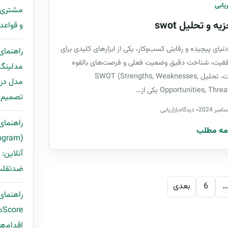
ریابی
یه و تحلیل swot
و قواعد Deduplication + قالب ping
دنیای پیچیده و رقابتی کسب‌وکار، یکی از ابزارهای کلیدی برای
راهنمای
قیت، شناخت دقیق وضعیت فعلی و فرصت‌های بالقوه
است. تحلیل SWOT (Strengths, Weaknesses,
مدل در 
Opportunities, Thr) یکی از…
تصمیم ب
۰ دیدگاه
بازاریابی
راهنمای 
مه مطلب
آنلاین:
ضدتقلب 
بندی نوشته‌ها
…
6
بعدی
e
اقدام‌ها