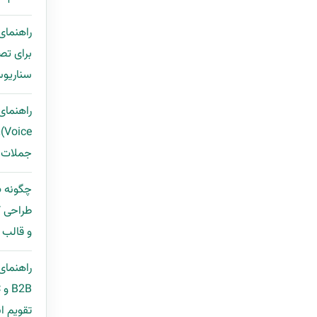
برای تص
سناریوس
ce
جملات ب
طراحی ک
و قالب مح
راهنمای
تقویم ان