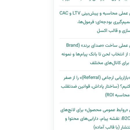
راهنمای عملی محاسبه و پیش‌بینی LTV و CAC
میم‌گیری بودجه‌ای: فرمول‌ها،
ازی و قالب اکسل
راهنمای عملی ساخت «صدای برند» (Brand
Voi): از انتخاب لحن تا بانک پیام‌ها و نمونه
رای کانال‌های مختلف
چگونه «بازاریابی ارجاعی (Referral)» را از صفر
نیم؟ (ساختار پاداش، قوانین ضدتقلب
اسبه ROI)
 «روابط عمومی محصول» برای لانچ‌های
B2B و B2C: نقشه پیام، دارایی‌های محتوا و
تشار (با قالب آماده)